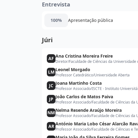
Entrevista
100%
Apresentação pública
Júri
Ana Cristina Moreira Freire
AF
Diretor
/
Faculdade de Ciências da Universidade 
Leonel Morgado
LM
Professor Catedrático
/
Universidade Aberta
Joana Martinho Costa
JC
Professor Associado
/
ISCTE - Instituto Universit
João Carlos de Matos Paiva
JP
Professor Associado
/
Faculdade de Ciências da 
Nelma Resende Araújo Moreira
NM
Professor Associado
/
Faculdade de Ciências da 
António Maria Lobo César Alarcão Rav
AR
Professor Associado
/
Faculdade de Ciências e T
Maria João da Silva Ferreira Gomes