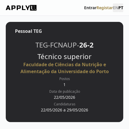
Entrar
Registar
EN
PT
Pessoal TEG
TEG-FCNAUP-
26-2
Técnico superior
Faculdade de Ciências da Nutrição e
Alimentação da Universidade do Porto
Postos
1
Data de publicação
22/05/2026
Candidaturas
22/05/2026 a 29/05/2026